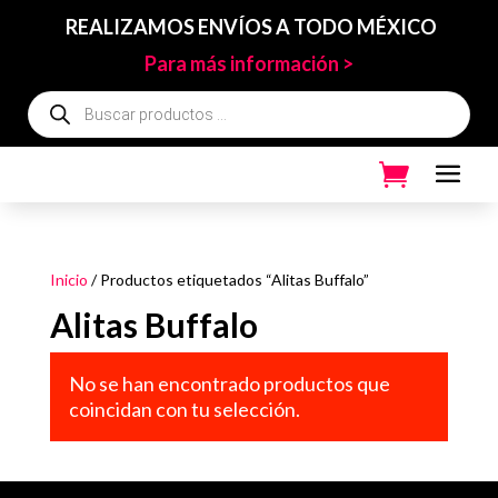
REALIZAMOS ENVÍOS A TODO MÉXICO
Para más información >
Búsqueda
de
productos
Inicio
/ Productos etiquetados “Alitas Buffalo”
Alitas Buffalo
No se han encontrado productos que
coincidan con tu selección.