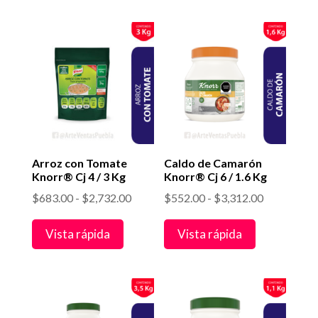
$566.00
$108.00
hasta
hasta
$2,264.00
$1,296.00
Arroz con Tomate
Caldo de Camarón
Knorr® Cj 4 / 3 Kg
Knorr® Cj 6 / 1.6 Kg
Rango
Rango
$
683.00
-
$
2,732.00
$
552.00
-
$
3,312.00
de
de
Vista rápida
Vista rápida
precios:
precios:
desde
desde
$683.00
$552.00
hasta
hasta
$2,732.00
$3,312.00