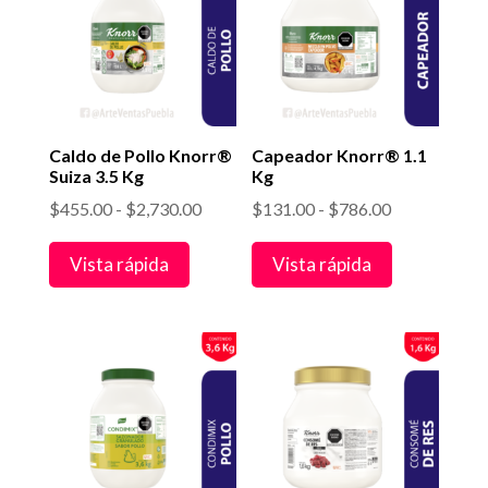
Caldo de Pollo Knorr®
Capeador Knorr® 1.1
Suiza 3.5 Kg
Kg
Rango
Rango
$
455.00
-
$
2,730.00
$
131.00
-
$
786.00
de
de
Vista rápida
Vista rápida
precios:
precios:
desde
desde
$455.00
$131.00
hasta
hasta
$2,730.00
$786.00