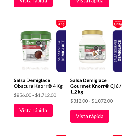
Vista rápida
Vista rápida
precios:
precios:
desde
desde
$255.00
$740.00
hasta
hasta
$1,020.00
$1,480.00
Salsa Demiglace
Salsa Demiglace
Obscura Knorr® 4 Kg
Gourmet Knorr® Cj 6 /
1.2 kg
Rango
$
856.00
-
$
1,712.00
Rango
$
312.00
-
$
1,872.00
de
de
Vista rápida
precios:
Vista rápida
precios:
desde
desde
$856.00
$312.00
hasta