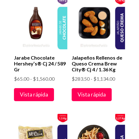
hasta
hasta
$1,116.00
$1,027.00
Jarabe Chocolate
Jalapeños Rellenos de
Hershey’s® Cj 24 / 589
Queso Crema Brew
Gr
City® Cj 4 / 1.36 Kg
Rango
Rango
$
65.00
-
$
1,560.00
$
283.50
-
$
1,134.00
de
de
Vista rápida
Vista rápida
precios:
precios:
desde
desde
$65.00
$283.50
hasta
hasta
$1,560.00
$1,134.00