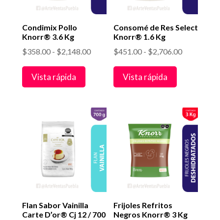
Condimix Pollo
Consomé de Res Select
Knorr® 3.6 Kg
Knorr® 1.6 Kg
Rango
Rango
$
358.00
-
$
2,148.00
$
451.00
-
$
2,706.00
de
de
Vista rápida
Vista rápida
precios:
precios:
desde
desde
$358.00
$451.00
hasta
hasta
$2,148.00
$2,706.00
Flan Sabor Vainilla
Frijoles Refritos
Carte D’or® Cj 12 / 700
Negros Knorr® 3 Kg