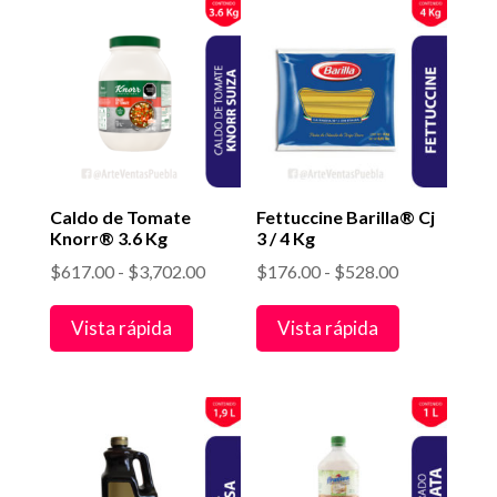
hasta
$1,712.00
$1,872.00
Caldo de Tomate
Fettuccine Barilla® Cj
Knorr® 3.6 Kg
3 / 4 Kg
Rango
Rango
$
617.00
-
$
3,702.00
$
176.00
-
$
528.00
de
de
Vista rápida
Vista rápida
precios:
precios:
desde
desde
$617.00
$176.00
hasta
hasta
$3,702.00
$528.00