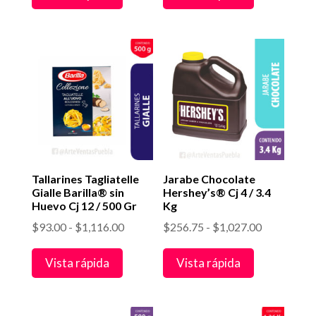
desde
$13.00
hasta
$520.00
Tallarines Tagliatelle
Jarabe Chocolate
Gialle Barilla® sin
Hershey’s® Cj 4 / 3.4
Huevo Cj 12 / 500 Gr
Kg
Rango
Rango
$
93.00
-
$
1,116.00
$
256.75
-
$
1,027.00
de
de
Vista rápida
Vista rápida
precios:
precios:
desde
desde
$93.00
$256.75