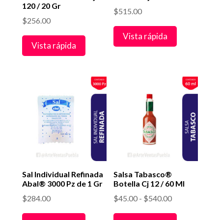
120 / 20 Gr
$
515.00
$
256.00
Vista rápida
Vista rápida
Sal Individual Refinada
Salsa Tabasco®
Abal® 3000 Pz de 1 Gr
Botella Cj 12 / 60 Ml
Rango
$
284.00
$
45.00
-
$
540.00
de