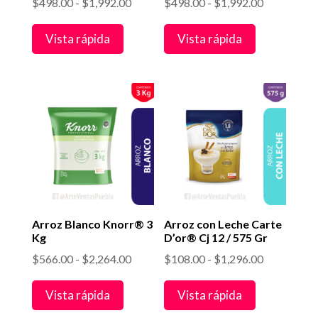
Rango
Rango
$
498.00
-
$
1,992.00
$
498.00
-
$
1,992.00
de
de
Vista rápida
Vista rápida
precios:
precios:
desde
desde
$498.00
$498.00
hasta
hasta
$1,992.00
$1,992.00
Arroz Blanco Knorr® 3
Arroz con Leche Carte
Kg
D’or® Cj 12 / 575 Gr
Rango
Rango
$
566.00
-
$
2,264.00
$
108.00
-
$
1,296.00
de
de
Vista rápida
Vista rápida
precios:
precios:
desde
desde