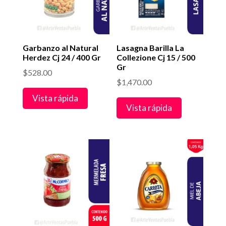
Garbanzo al Natural
Lasagna Barilla La
Herdez Cj 24 / 400 Gr
Collezione Cj 15 / 500
Gr
$
528.00
$
1,470.00
Vista rápida
Vista rápida