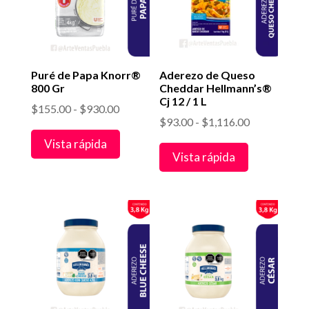
Puré de Papa Knorr®
Aderezo de Queso
800 Gr
Cheddar Hellmann’s®
Cj 12 / 1 L
Rango
$
155.00
-
$
930.00
Rango
$
93.00
-
$
1,116.00
de
de
Vista rápida
precios:
Vista rápida
precios:
desde
desde
$155.00
$93.00
hasta
hasta
$930.00
$1,116.00