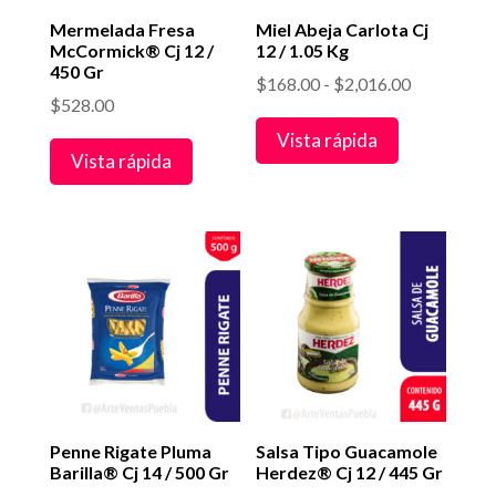
Mermelada Fresa
Miel Abeja Carlota Cj
McCormick® Cj 12 /
12 / 1.05 Kg
450 Gr
Rango
$
168.00
-
$
2,016.00
$
528.00
de
Vista rápida
precios:
Vista rápida
desde
$168.00
hasta
$2,016.00
Penne Rigate Pluma
Salsa Tipo Guacamole
Barilla® Cj 14 / 500 Gr
Herdez® Cj 12 / 445 Gr