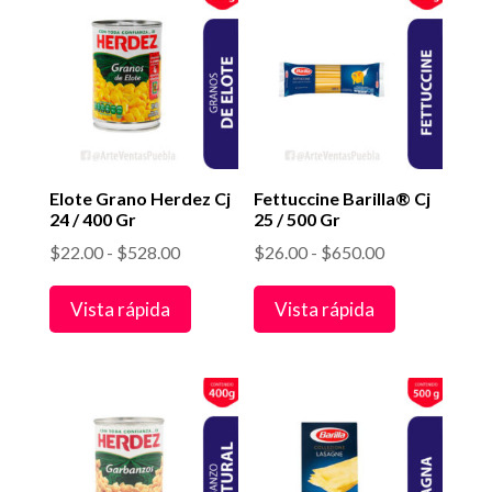
$972.00
Elote Grano Herdez Cj
Fettuccine Barilla® Cj
24 / 400 Gr
25 / 500 Gr
Rango
Rango
$
22.00
-
$
528.00
$
26.00
-
$
650.00
de
de
Vista rápida
Vista rápida
precios:
precios:
desde
desde
$22.00
$26.00
hasta
hasta
$528.00
$650.00