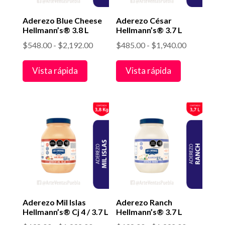
Aderezo Blue Cheese
Aderezo César
Hellmann’s® 3.8 L
Hellmann’s® 3.7 L
Rango
Rango
$
548.00
-
$
2,192.00
$
485.00
-
$
1,940.00
de
de
Vista rápida
Vista rápida
precios:
precios:
desde
desde
$548.00
$485.00
hasta
hasta
$2,192.00
$1,940.00
Aderezo Mil Islas
Aderezo Ranch
Hellmann’s® Cj 4 / 3.7 L
Hellmann’s® 3.7 L