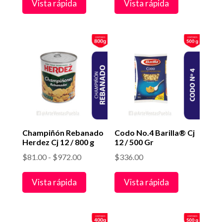
Vista rápida
Vista rápida
precios:
desde
$45.00
hasta
$540.00
Champiñón Rebanado
Codo No.4 Barilla® Cj
Herdez Cj 12 / 800 g
12 / 500 Gr
Rango
$
81.00
-
$
972.00
$
336.00
de
Vista rápida
Vista rápida
precios:
desde
$81.00
hasta