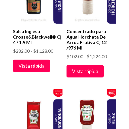
Salsa Inglesa
Concentrado para
Crosse&Blackwell® Cj
Agua Horchata De
4 / 1.9 Ml
Arroz Frutiva Cj 12
/976 Ml
Rango
$
282.00
-
$
1,128.00
Rango
$
102.00
-
$
1,224.00
de
de
Vista rápida
precios:
Vista rápida
precios:
desde
desde
$282.00
$102.00
hasta
hasta
$1,128.00
$1,224.00