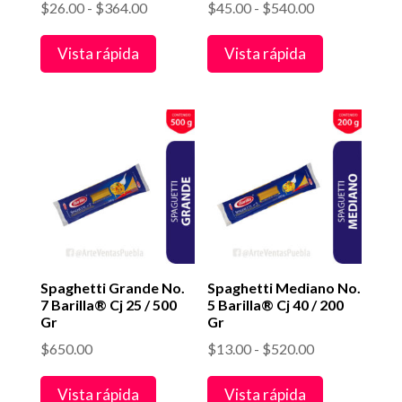
Rango
Rango
$
26.00
-
$
364.00
$
45.00
-
$
540.00
de
de
Vista rápida
Vista rápida
precios:
precios:
desde
desde
$26.00
$45.00
hasta
hasta
$364.00
$540.00
Spaghetti Grande No.
Spaghetti Mediano No.
7 Barilla® Cj 25 / 500
5 Barilla® Cj 40 / 200
Gr
Gr
Rango
$
650.00
$
13.00
-
$
520.00
de
Vista rápida
Vista rápida
precios: