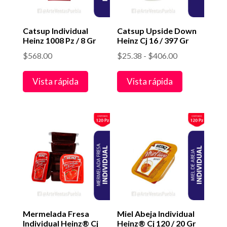
Catsup Individual
Catsup Upside Down
Heinz 1008 Pz / 8 Gr
Heinz Cj 16 / 397 Gr
Rango
$
568.00
$
25.38
-
$
406.00
de
Vista rápida
Vista rápida
precios:
desde
$25.38
hasta
$406.00
Mermelada Fresa
Miel Abeja Individual
Individual Heinz® Cj
Heinz® Cj 120 / 20 Gr