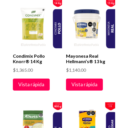
Condimix Pollo
Mayonesa Real
Knorr® 14 Kg
Hellmann’s® 13 kg
$
1,365.00
$
1,140.00
Vista rápida
Vista rápida