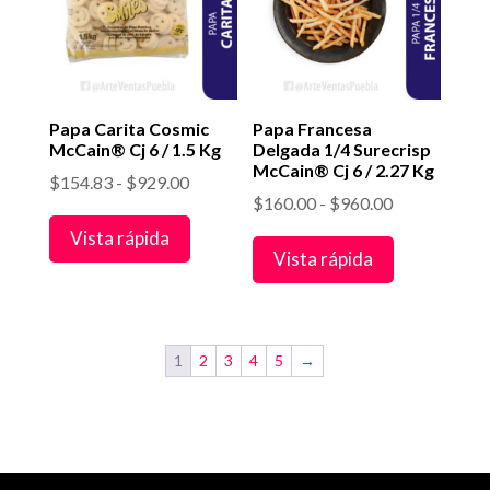
Papa Carita Cosmic
Papa Francesa
McCain® Cj 6 / 1.5 Kg
Delgada 1/4 Surecrisp
McCain® Cj 6 / 2.27 Kg
Rango
$
154.83
-
$
929.00
Rango
$
160.00
-
$
960.00
de
de
Vista rápida
precios:
Vista rápida
precios:
desde
desde
$154.83
$160.00
hasta
hasta
$929.00
1
2
3
4
5
→
$960.00