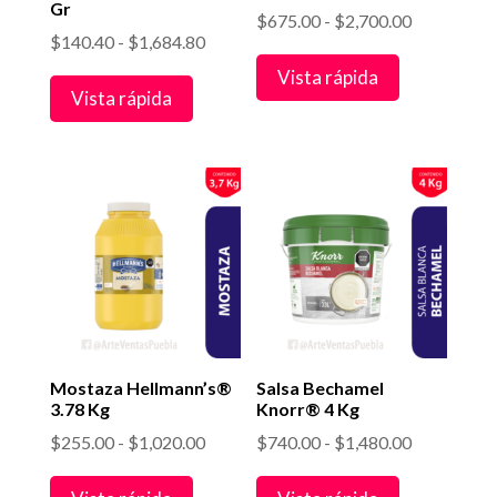
Gr
Rango
$
675.00
-
$
2,700.00
Rango
$
140.40
-
$
1,684.80
de
de
Vista rápida
precios:
Vista rápida
precios:
desde
desde
$675.00
$140.40
hasta
hasta
$2,700.00
$1,684.80
Mostaza Hellmann’s®
Salsa Bechamel
3.78 Kg
Knorr® 4 Kg
Rango
Rango
$
255.00
-
$
1,020.00
$
740.00
-
$
1,480.00
de
de