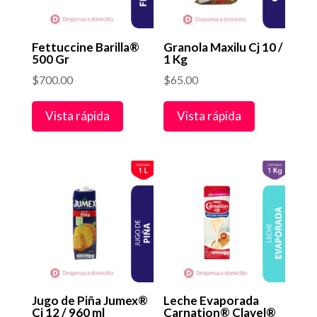
Fettuccine Barilla®
Granola Maxilu Cj 10 /
500 Gr
1 Kg
$
700.00
$
65.00
Vista rápida
Vista rápida
Jugo de Piña Jumex®
Leche Evaporada
Cj 12 / 960 ml
Carnation® Clavel®