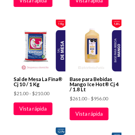
Vista rápida
Vista rápida
precios:
precios:
desde
desde
$60.00
$44.08
hasta
hasta
$720.00
$528.96
Sal de Mesa La Fina®
Base para Bebidas
Cj 10 / 1 Kg
Mango Ice Hot® Cj 4
/ 1.8 Lt
Rango
$
21.00
-
$
210.00
Rango
$
261.00
-
$
956.00
de
de
Vista rápida
precios:
Vista rápida
precios:
desde
desde
$21.00
$261.00
hasta