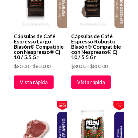
Cápsulas de Café
Cápsulas de Café
Espresso Largo
Espresso Robusto
Blasón® Compatible
Blasón® Compatible
con Nespresso® Cj
con Nespresso® Cj
10 / 5.5 Gr
10 / 5.5 Gr
Rango
Rango
$
80.00
-
$
800.00
$
80.00
-
$
800.00
de
de
Vista rápida
Vista rápida
precios:
precios:
desde
desde
$80.00
$80.00
hasta
hasta
$800.00
$800.00