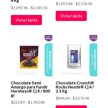
4 Kg
Rango
$
1,059.48
-
$
2,118.96
Rango
$
1,092.96
-
$
2,185.92
de
de
Vista rápida
precios:
Vista rápida
precios:
desde
desde
$1,059.4
$1,092.96
hasta
hasta
$2,118.9
$2,185.92
Chocolate Semi
Chocolate Crunch®
Amargo para fundir
Rocks Nestlé® Cj 4 /
Hersheys® Cj 8 / 800
2.5 Kg
gr
Rango
$
894.24
-
$
3,576.96
Rango
$
222.89
-
$
1,783.08
de