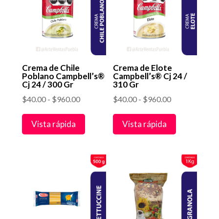
Crema de Chile
Crema de Elote
Poblano Campbell’s®
Campbell’s® Cj 24 /
Cj 24 / 300 Gr
310 Gr
Rango
Rango
$
40.00
-
$
960.00
$
40.00
-
$
960.00
de
de
Vista rápida
Vista rápida
precios:
precios:
desde
desde
$40.00
$40.00
hasta
hasta
$960.00
$960.00