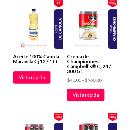
Aceite 100% Canola
Crema de
Maravilla Cj 12 / 1 Lt
Champiñones
Campbell’s® Cj 24 /
300 Gr
Vista rápida
Rango
$
40.00
-
$
960.00
de
Vista rápida
precios:
desde
$40.00
hasta
$960.00