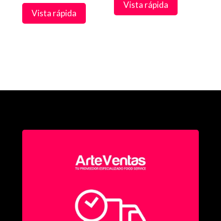
de
Vista rápida
precios:
Vista rápida
precios:
desde
desde
$894.24
$222.89
hasta
hasta
$3,576.96
$1,783.08