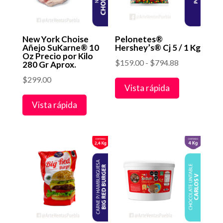
New York Choise
Pelonetes®
Añejo SuKarne® 10
Hershey’s® Cj 5 / 1 Kg
Oz Precio por Kilo
Rango
$
159.00
-
$
794.88
280 Gr Aprox.
de
$
299.00
Vista rápida
precios:
desde
Vista rápida
$159.00
hasta
$794.88