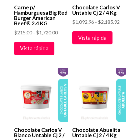
Carne p/
Chocolate Carlos V
Hamburguesa Big Red
Untable Cj 2 / 4 Kg
Burger American
Rango
$
1,092.96
-
$
2,185.92
Beef® 2.4 KG
de
Rango
$
215.00
-
$
1,720.00
Vista rápida
precios:
de
desde
Vista rápida
precios:
$1,092.9
desde
hasta
$215.00
$2,185.9
hasta
$1,720.00
Chocolate Carlos V
Chocolate Abuelita
Blanco Untable Cj 2 /
Untable Cj 2 / 4 Kg