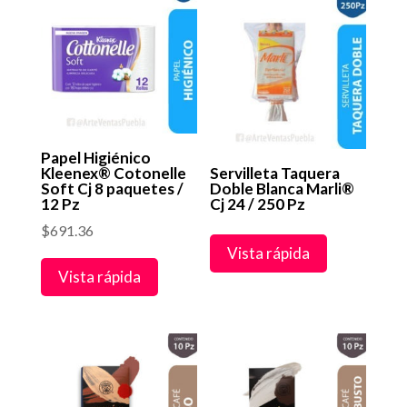
hasta
$210.00
$956.00
Papel Higiénico
Kleenex® Cotonelle
Servilleta Taquera
Soft Cj 8 paquetes /
Doble Blanca Marli®
12 Pz
Cj 24 / 250 Pz
$
691.36
Vista rápida
Vista rápida