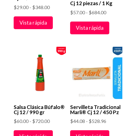
Cj 12 piezas / 1 Kg
Rango
$
29.00
-
$
348.00
Rango
$
57.00
-
$
684.00
de
de
Vista rápida
precios:
Vista rápida
precios:
desde
desde
$29.00
$57.00
hasta
hasta
$348.00
$684.00
Salsa Clásica Búfalo®
Servilleta Tradicional
Cj 12 / 990 gr
Marli® Cj 12 / 450 Pz
Rango
Rango
$
60.00
-
$
720.00
$
44.08
-
$
528.96
de
de