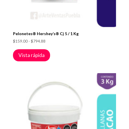
Pelonetes® Hershey’s® Cj 5 / 1 Kg
Rango
$
159.00
-
$
794.88
de
precios:
Vista rápida
desde
$159.00
hasta
$794.88