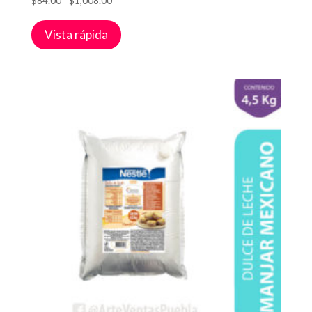
$
84.00
-
$
1,008.00
de
precios:
Vista rápida
desde
$84.00
hasta
$1,008.00