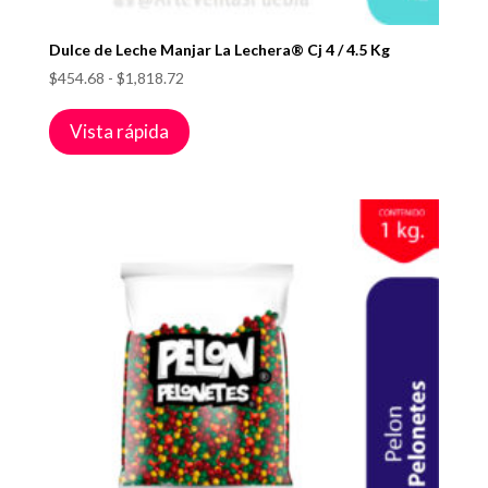
Dulce de Leche Manjar La Lechera® Cj 4 / 4.5 Kg
Rango
$
454.68
-
$
1,818.72
de
precios:
Vista rápida
desde
$454.68
hasta
$1,818.72