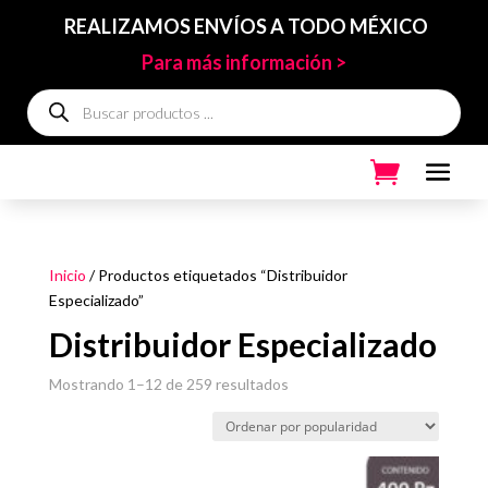
REALIZAMOS ENVÍOS A TODO MÉXICO
Para más información >
Búsqueda
de
productos
Inicio
/ Productos etiquetados “Distribuidor
Especializado”
Distribuidor Especializado
Ordenado
Mostrando 1–12 de 259 resultados
por
popularidad