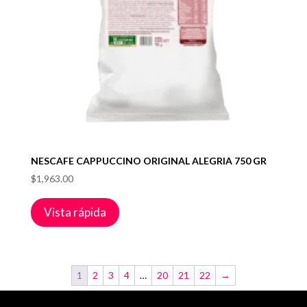
NESCAFE CAPPUCCINO ORIGINAL ALEGRIA 750 GR
$
1,963.00
Vista rápida
1
2
3
4
…
20
21
22
→