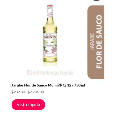
Jarabe Flor de Sauco Monin® Cj 12 / 750 ml
Rango
$
232.00
-
$
2,784.00
de
precios:
Vista rápida
desde
$232.00