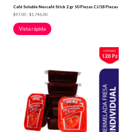
Café Soluble Nescafé Stick 2 gr 50 Piezas CJ/18 Piezas
Rango
$
97.00
-
$
1,746.00
de
precios:
Vista rápida
desde
$97.00
hasta
$1,746.00