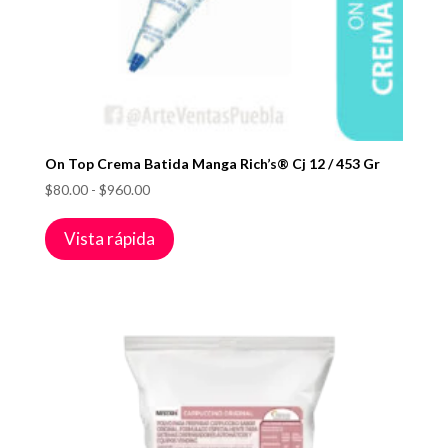
On Top Crema Batida Manga Rich’s® Cj 12 / 453 Gr
Rango
$
80.00
-
$
960.00
de
precios:
Vista rápida
desde
$80.00
hasta
$960.00