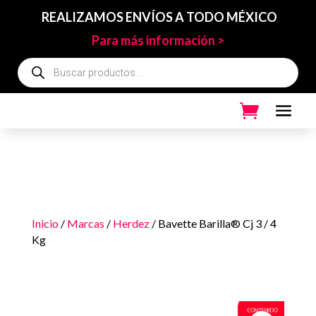
REALIZAMOS ENVÍOS A TODO MÉXICO
Para más información >
Búsqueda
de
productos
Inicio
/
Marcas
/
Herdez
/ Bavette Barilla® Cj 3 / 4
Kg