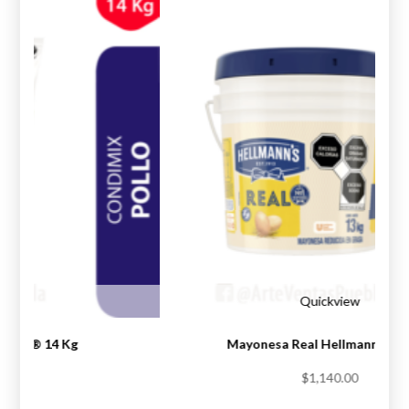
iew
Quickview
Knorr® 14 Kg
Mayonesa Real Hellmann’s® 1
.00
$
1,140.00