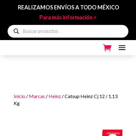
REALIZAMOS ENVÍOS A TODO MÉXICO
Para más información >
Búsqueda
de
productos
Inicio
/
Marcas
/
Heinz
/ Catsup Heinz Cj 12 / 1.13
Kg