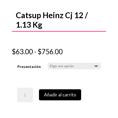
Catsup Heinz Cj 12 /
1.13 Kg
Rango
$
63.00
-
$
756.00
de
precios:
Presentación
desde
$63.00
hasta
$756.00
Añadir al carrito