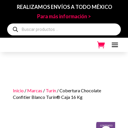
REALIZAMOS ENVÍOS A TODO MÉXICO
Para más información >
Búsqueda
de
productos
Inicio
/
Marcas
/
Turín
/ Cobertura Chocolate
Confitier Blanco Turín® Caja 16 Kg