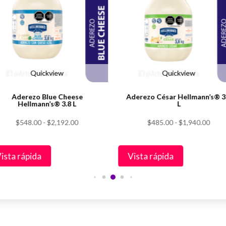
iples
múltiples
antes.
variantes.
Las
iones
opciones
se
den
pueden
Quickview
Quickview
ir
elegir
Aderezo Blue Cheese
Aderezo César Hellmann’s® 3
en
Hellmann’s® 3.8 L
L
la
Rango
Rang
$
548.00
-
$
2,192.00
$
485.00
-
$
1,940.00
na
página
de
de
de
precios:
preci
ducto
producto
ista rápida
Vista rápida
desde
desd
$548.00
$485
hasta
hast
$2,192.00
$1,9