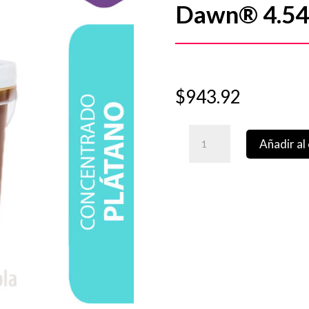
Dawn® 4.54
$
943.92
Concentrado
Añadir al 
Platano
Fruit
Bits
Dawn®
4.54
Kg
cantidad