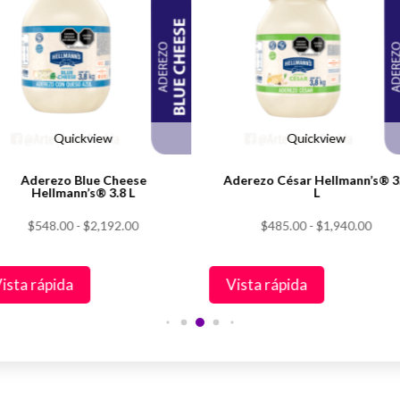
iples
múltiples
antes.
variantes.
Las
iones
opciones
se
den
pueden
Quickview
Quickview
ir
elegir
Aderezo Blue Cheese
Aderezo César Hellmann’s® 3
en
Hellmann’s® 3.8 L
L
la
Rango
Rang
$
548.00
-
$
2,192.00
$
485.00
-
$
1,940.00
na
página
de
de
de
precios:
preci
ducto
producto
ista rápida
Vista rápida
desde
desd
$548.00
$485
hasta
hast
$2,192.00
$1,9