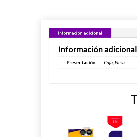
Información adicional
Información adiciona
Presentación
Caja, Pieza
T
Este
Est
producto
pro
tiene
tien