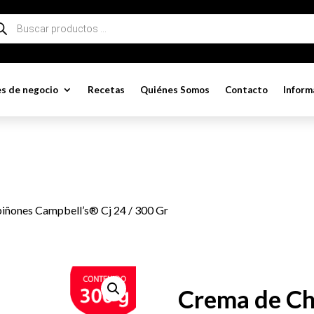
queda
ductos
s de negocio
Recetas
Quiénes Somos
Contacto
Inform
iñones Campbell’s® Cj 24 / 300 Gr
Crema de C