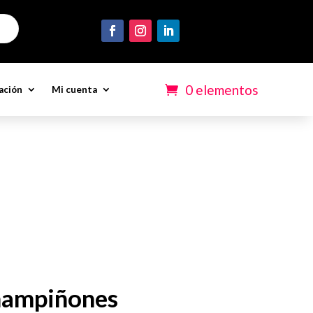
0 elementos
ación
Mi cuenta
hampiñones