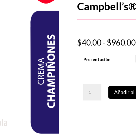
Campbell’s® 
$
40.00
-
$
960.00
Presentación
Añadir al 