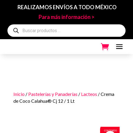
REALIZAMOS ENVÍOS A TODO MÉXICO
Para más información >
Búsqueda
de
productos
Inicio
/
Pastelerías y Panaderías
/
Lacteos
/ Crema
de Coco Calahua® Cj 12 / 1 Lt