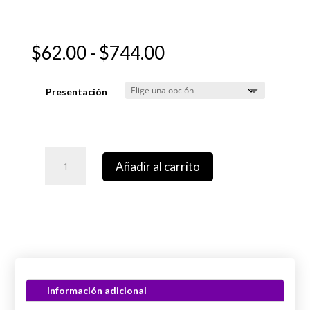
Rango
$
62.00
-
$
744.00
de
precios:
Presentación
desde
$62.00
hasta
$744.00
Añadir al carrito
Información adicional