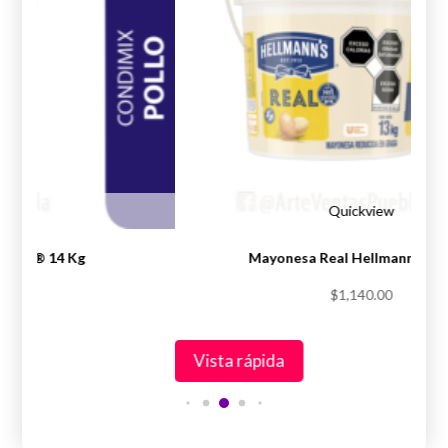
iew
Quickview
Knorr® 14 Kg
Mayonesa Real Hellmann’s® 1
.00
$
1,140.00
Vista rápida