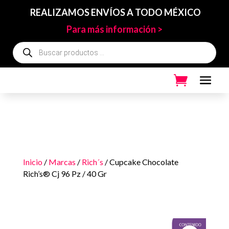
REALIZAMOS ENVÍOS A TODO MÉXICO
Para más información >
Búsqueda
de
productos
Inicio
/
Marcas
/
Rich´s
/ Cupcake Chocolate
Rich’s® Cj 96 Pz / 40 Gr