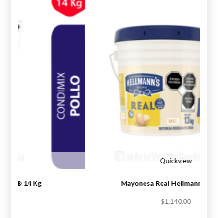
iew
Quickview
Knorr® 14 Kg
Mayonesa Real Hellmann’s® 1
.00
$
1,140.00