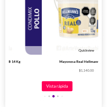
iew
Quickview
Knorr® 14 Kg
Mayonesa Real Hellmann’s® 1
.00
$
1,140.00
Vista rápida