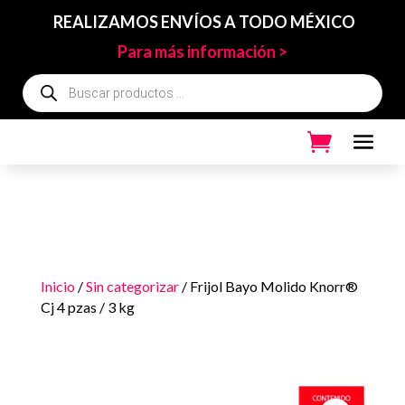
REALIZAMOS ENVÍOS A TODO MÉXICO
Para más información >
Búsqueda
de
productos
Inicio
/
Sin categorizar
/ Frijol Bayo Molido Knorr®
Cj 4 pzas / 3 kg