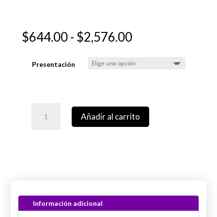
Rango
$
644.00
-
$
2,576.00
de
precios:
Presentación
desde
$644.00
hasta
$2,576.00
Añadir al carrito
Información adicional