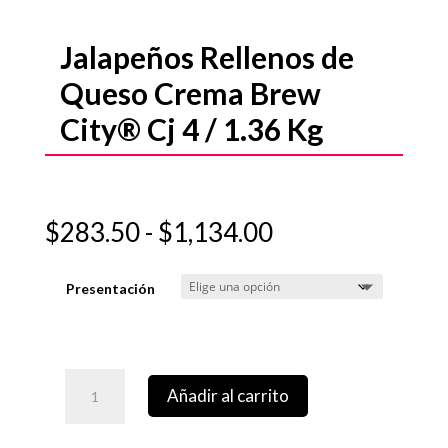
Jalapeños Rellenos de
Queso Crema Brew
City® Cj 4 / 1.36 Kg
Rango
$
283.50
-
$
1,134.00
de
precios:
Presentación
desde
$283.50
hasta
$1,134.00
Añadir al carrito