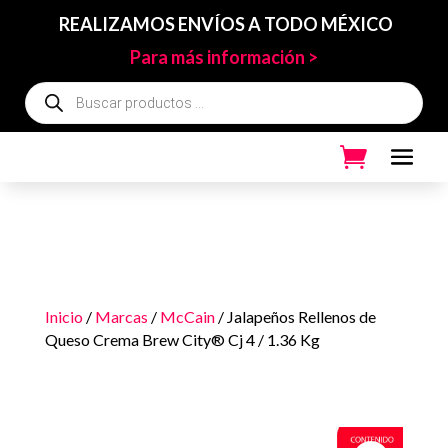
REALIZAMOS ENVÍOS A TODO MÉXICO
Para más información >
Búsqueda
de
productos
Inicio
/
Marcas
/
McCain
/ Jalapeños Rellenos de
Queso Crema Brew City® Cj 4 / 1.36 Kg