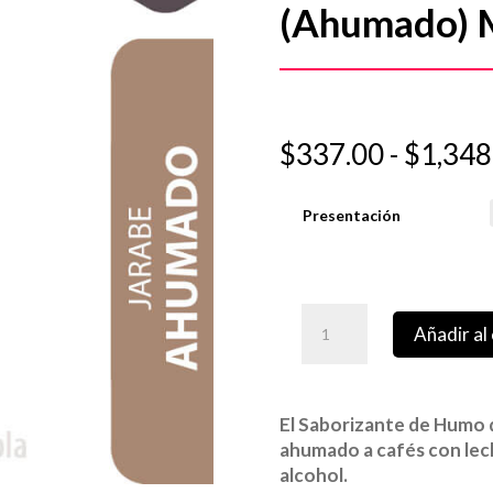
(Ahumado) M
$
337.00
-
$
1,348
Presentación
Añadir al 
El Saborizante de Humo 
ahumado a cafés con lech
alcohol.