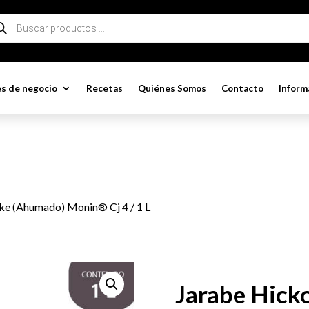
queda
ductos
s de negocio
Recetas
Quiénes Somos
Contacto
Inform
ke (Ahumado) Monin® Cj 4 / 1 L
Jarabe Hick