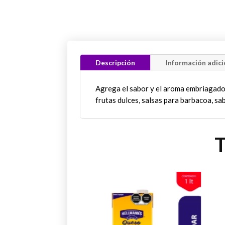
Descripción
Información adici
Agrega el sabor y el aroma embriagad
frutas dulces, salsas para barbacoa, sa
T
Este
Est
producto
pro
tiene
tien
múltiples
múlt