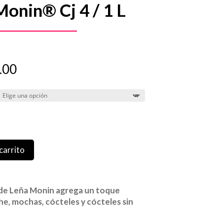
onin® Cj 4 / 1 L
Rango
.00
de
precios:
desde
$337.00
hasta
$1,348.00
carrito
de Leña Monin agrega un toque
e, mochas, cócteles y cócteles sin