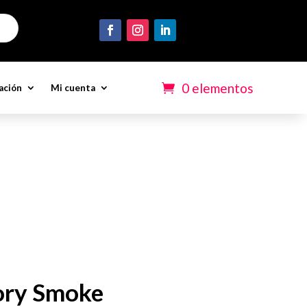
0 elementos
ación
Mi cuenta
ory Smoke