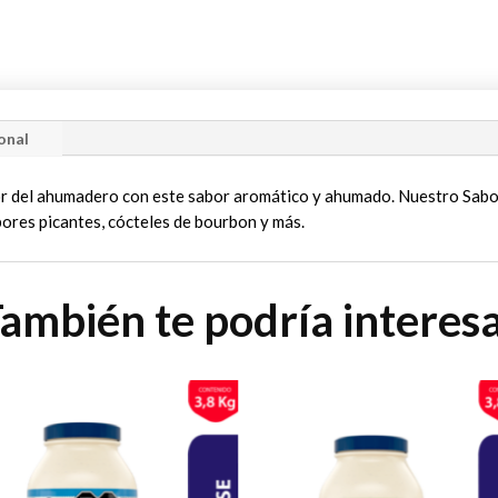
onal
or del ahumadero con este sabor aromático y ahumado. Nuestro Sa
bores picantes, cócteles de bourbon y más.
ambién te podría interes
e
Este
ducto
producto
e
tiene
iples
múltiples