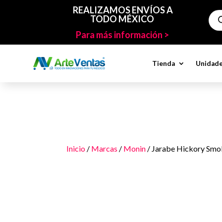
REALIZAMOS ENVÍOS A
Bús
TODO MÉXICO
de
pro
Para más información >
Tienda
Unidade
Inicio
/
Marcas
/
Monin
/ Jarabe Hickory Smo