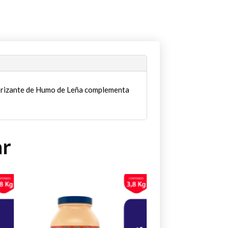
borizante de Humo de Leña complementa
ar
Este
Este
producto
producto
tiene
tiene
múltiples
múltiples