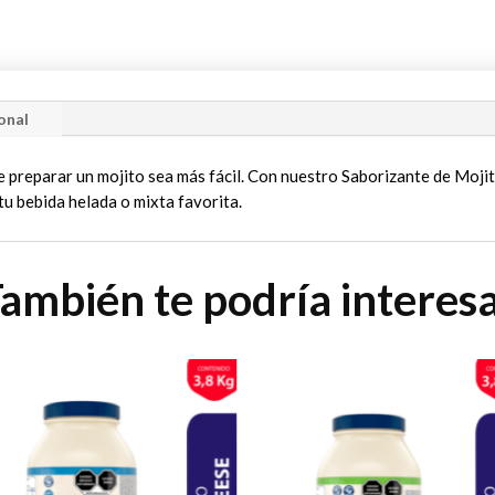
onal
e preparar un mojito sea más fácil. Con nuestro Saborizante de Mojit
tu bebida helada o mixta favorita.
ambién te podría interes
e
Este
ducto
producto
e
tiene
iples
múltiples
antes.
variantes.