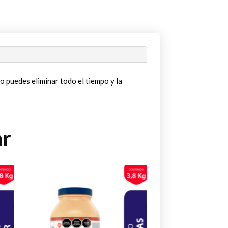
o puedes eliminar todo el tiempo y la
ar
Este
Este
producto
producto
tiene
tiene
múltiples
múltiples
variantes.
variantes.