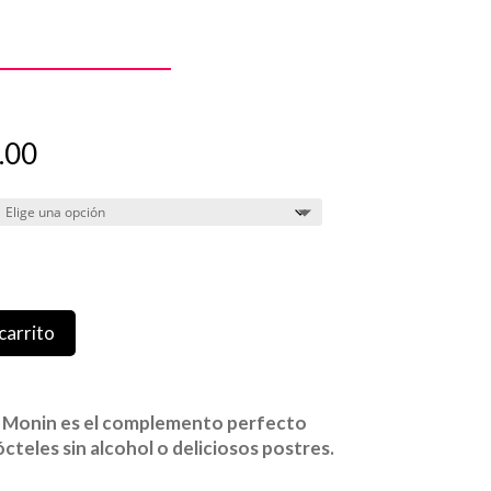
Rango
.00
de
precios:
desde
$232.00
hasta
$2,784.00
carrito
o Monin es el complemento perfecto
cteles sin alcohol o deliciosos postres.