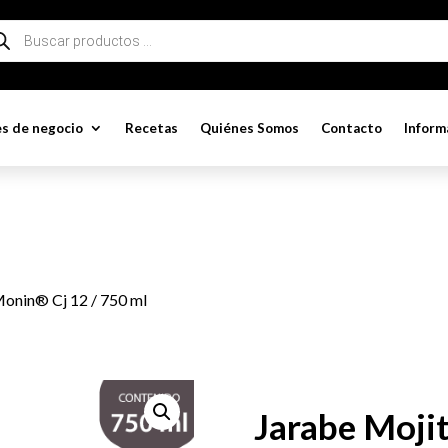
queda
ductos
s de negocio
Recetas
Quiénes Somos
Contacto
Inform
Monin® Cj 12 / 750 ml
Jarabe Moji