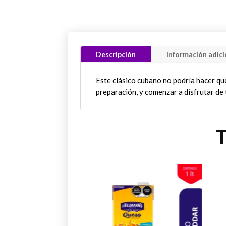
Descripción
Información adici
Este clásico cubano no podría hacer qu
preparación, y comenzar a disfrutar de 
T
Este
Est
producto
pro
tiene
tien
múltiples
múlt
variantes.
vari