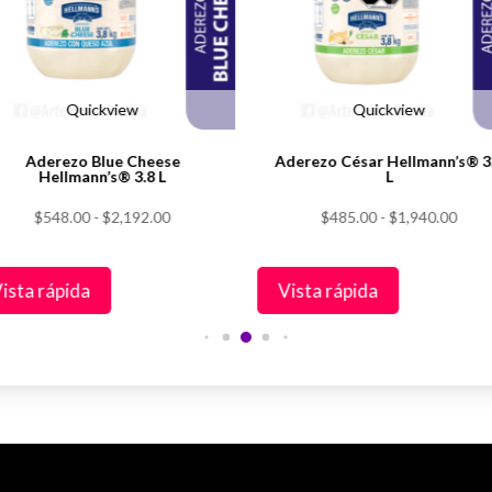
Las
iones
opciones
se
den
pueden
Quickview
Quickview
ir
elegir
Aderezo Blue Cheese
Aderezo César Hellmann’s® 3
en
Hellmann’s® 3.8 L
L
la
Rango
Rang
$
548.00
-
$
2,192.00
$
485.00
-
$
1,940.00
na
página
de
de
de
precios:
preci
ducto
producto
ista rápida
Vista rápida
desde
desd
$548.00
$485
hasta
hast
$2,192.00
$1,9