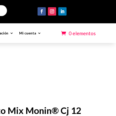
0 elementos
ación
Mi cuenta
to Mix Monin® Cj 12