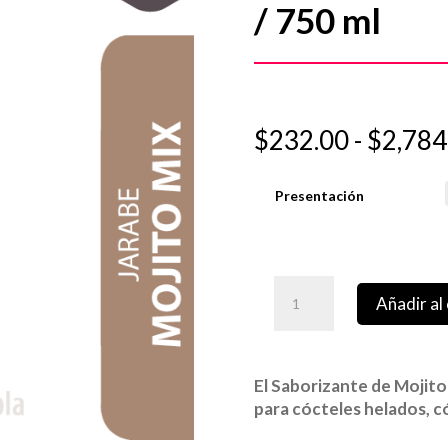
/ 750 ml
$
232.00
-
$
2,784
Presentación
Añadir al 
El Saborizante de Mojit
para cócteles helados, có