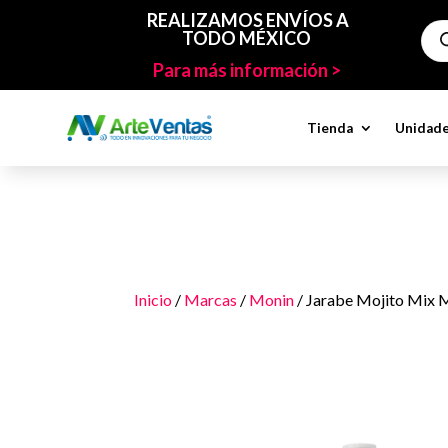
REALIZAMOS ENVÍOS A
Bús
TODO MÉXICO
de
pro
Para más información >
Tienda
Unidade
Inicio
/
Marcas
/
Monin
/ Jarabe Mojito Mix 