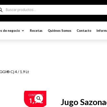
queda
ductos
s de negocio
Recetas
Quiénes Somos
Contacto
Inform
GI® Cj 4 / 1.9 Lt
Jugo Sazona