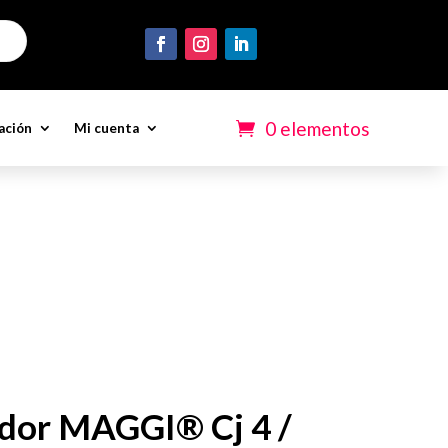
0 elementos
ación
Mi cuenta
dor MAGGI® Cj 4 /