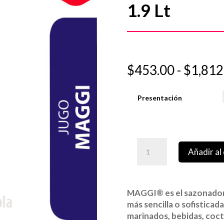
1.9 Lt
$
453.00
-
$
1,812
Presentación
Añadir al 
MAGGI® es el sazonador 
más sencilla o sofisticad
marinados, bebidas, coct