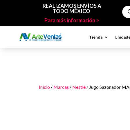
REALIZAMOS ENVÍOS A
Bús
TODO MÉXICO
de
pro
Para más información >
Tienda
Unidade
Inicio
/
Marcas
/
Nestlé
/ Jugo Sazonador MAG