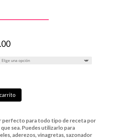
Rango
.00
de
precios:
desde
$453.00
hasta
$1,812.00
carrito
perfecto para todo tipo de receta por
a que sea. Puedes utilizarlo para
eles, aderezos, vinagretas, sazonador