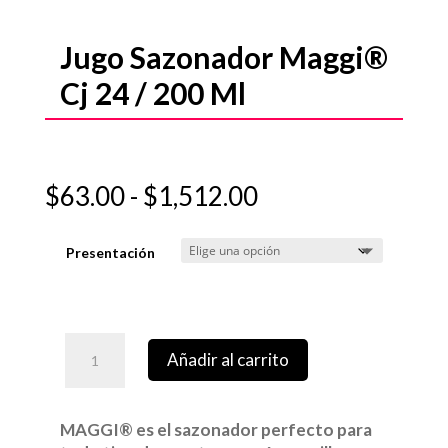
Jugo Sazonador Maggi®
Cj 24 / 200 Ml
Rango
$
63.00
-
$
1,512.00
de
precios:
Presentación
desde
$63.00
hasta
$1,512.00
Añadir al carrito
MAGGI® es el sazonador perfecto para