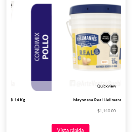
iew
Quickview
Knorr® 14 Kg
Mayonesa Real Hellmann’s® 1
.00
$
1,140.00
Vista rápida