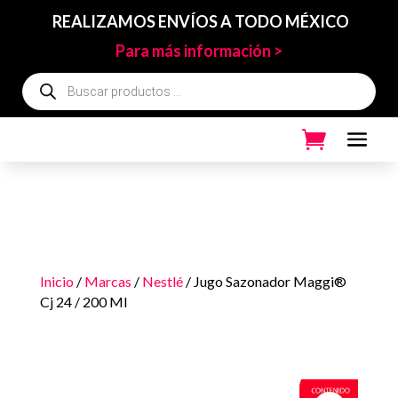
REALIZAMOS ENVÍOS A TODO MÉXICO
Para más información >
Búsqueda
de
productos
Inicio
/
Marcas
/
Nestlé
/ Jugo Sazonador Maggi®
Cj 24 / 200 Ml