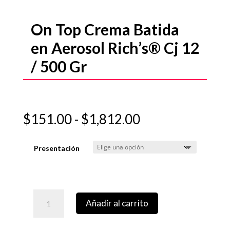
On Top Crema Batida
en Aerosol Rich’s® Cj 12
/ 500 Gr
Rango
$
151.00
-
$
1,812.00
de
precios:
Presentación
desde
$151.00
hasta
$1,812.00
Añadir al carrito