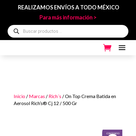
REALIZAMOS ENVÍOS A TODO MÉXICO
Para más información >
Búsqueda
de
productos
Inicio
/
Marcas
/
Rich´s
/ On Top Crema Batida en
Aerosol Rich’s® Cj 12 / 500 Gr