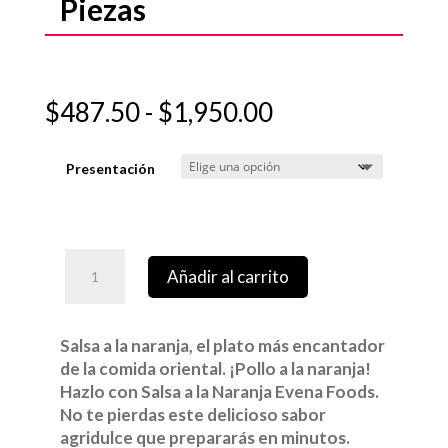
Piezas
Rango
$
487.50
-
$
1,950.00
de
precios:
Presentación
desde
$487.50
hasta
$1,950.00
Añadir al carrito
Salsa a la naranja, el plato más encantador
de la comida oriental. ¡Pollo a la naranja!
Hazlo con Salsa a la Naranja Evena Foods.
No te pierdas este delicioso sabor
agridulce que prepararás en minutos.