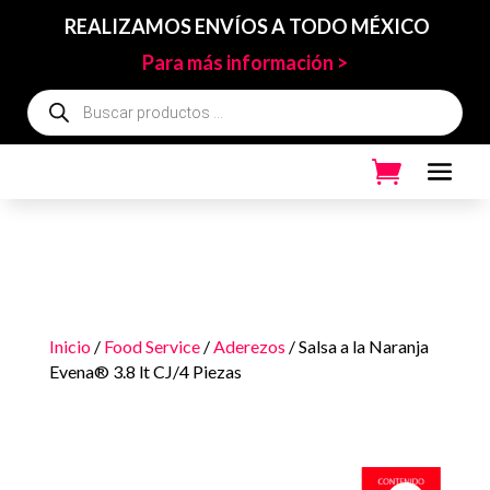
REALIZAMOS ENVÍOS A TODO MÉXICO
Para más información >
Búsqueda
de
productos
Inicio
/
Food Service
/
Aderezos
/ Salsa a la Naranja
Evena® 3.8 lt CJ/4 Piezas