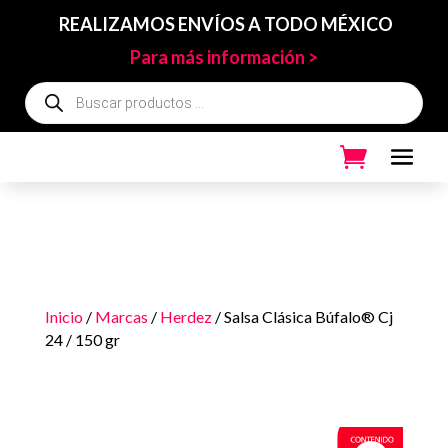
REALIZAMOS ENVÍOS A TODO MÉXICO
Para más información >
Búsqueda
de
productos
Inicio
/
Marcas
/
Herdez
/ Salsa Clásica Búfalo® Cj
24 / 150 gr