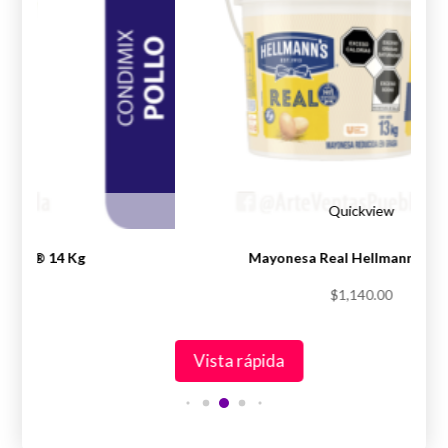
iew
Quickview
Knorr® 14 Kg
Mayonesa Real Hellmann’s® 1
.00
$
1,140.00
Vista rápida