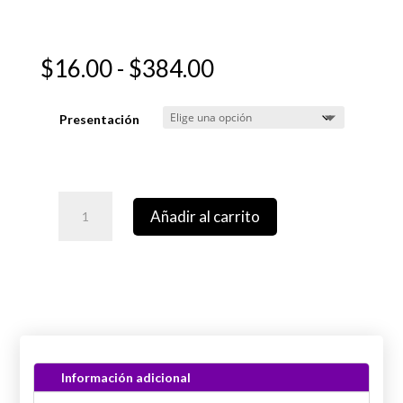
Rango
$
16.00
-
$
384.00
de
precios:
Presentación
desde
$16.00
hasta
$384.00
Añadir al carrito
Información adicional