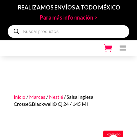
REALIZAMOS ENVÍOS A TODO MÉXICO
Para más información >
Búsqueda
de
productos
Inicio
/
Marcas
/
Nestlé
/ Salsa Inglesa
Crosse&Blackwell® Cj 24 / 145 Ml