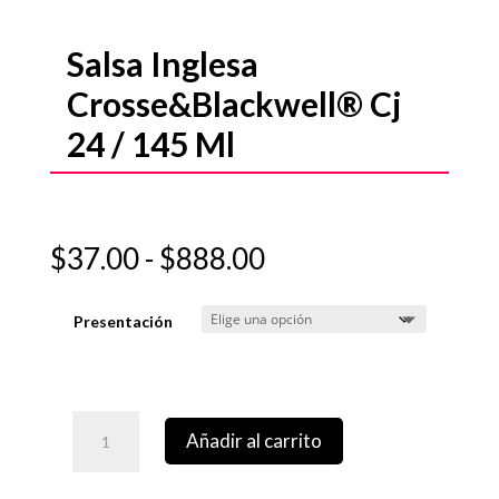
Salsa Inglesa
Crosse&Blackwell® Cj
24 / 145 Ml
Rango
$
37.00
-
$
888.00
de
precios:
Presentación
desde
$37.00
hasta
$888.00
Añadir al carrito