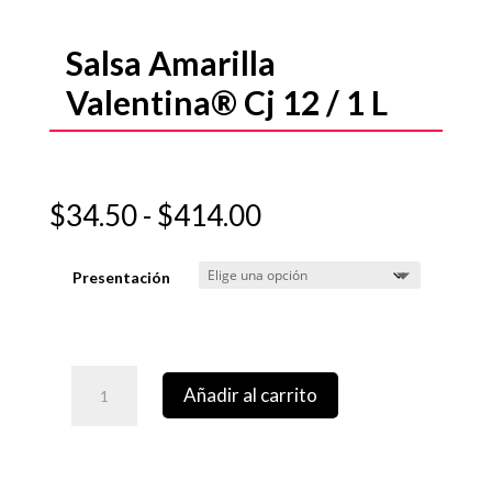
Salsa Amarilla
Valentina® Cj 12 / 1 L
Rango
$
34.50
-
$
414.00
de
precios:
Presentación
desde
$34.50
hasta
$414.00
Añadir al carrito