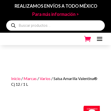
REALIZAMOS ENVÍOS A TODO MÉXICO
Para más información >
Búsqueda
de
productos
Inicio
/
Marcas
/
Varios
/ Salsa Amarilla Valentina®
Cj 12 / 1 L