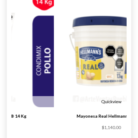
iew
Quickview
Knorr® 14 Kg
Mayonesa Real Hellmann’s® 1
.00
$
1,140.00