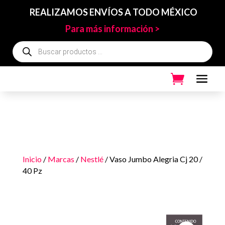
REALIZAMOS ENVÍOS A TODO MÉXICO
Para más información >
Búsqueda
de
productos
Inicio
/
Marcas
/
Nestlé
/ Vaso Jumbo Alegria Cj 20 /
40 Pz