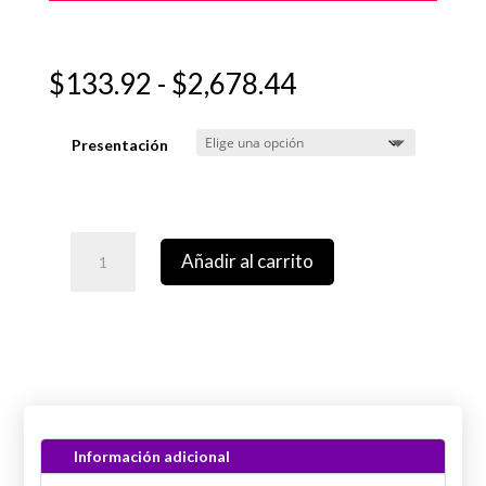
Rango
$
133.92
-
$
2,678.44
de
precios:
Presentación
desde
$133.92
hasta
$2,678.44
Añadir al carrito
Información adicional