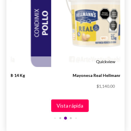
iew
Quickview
Knorr® 14 Kg
Mayonesa Real Hellmann’s® 1
.00
$
1,140.00
Vista rápida