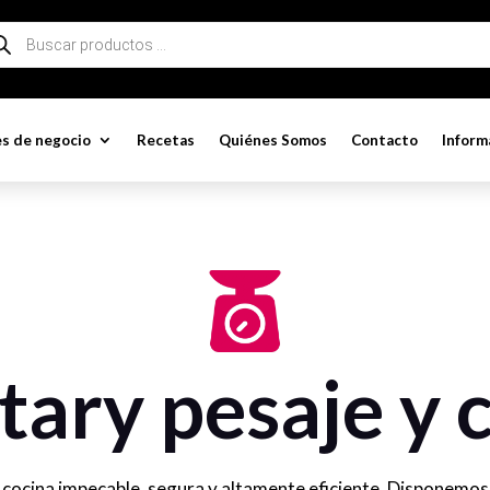
queda
ductos
s de negocio
Recetas
Quiénes Somos
Contacto
Inform
tary pesaje y 
 cocina impecable, segura y altamente eficiente. Disponemos 