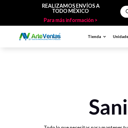
REALIZAMOS ENVÍOS A
Bús
TODO MÉXICO
de
pro
Para más información >
Tienda
Unidade
Sani
Todo lo que necesitas para mantener tu