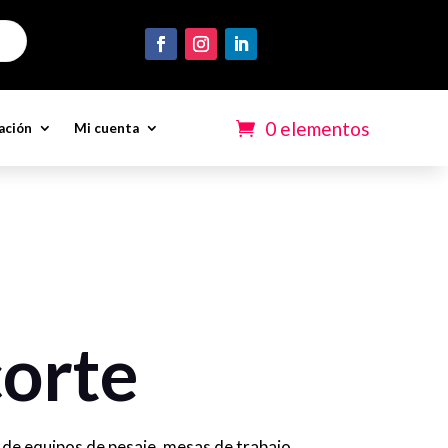
0 elementos
ación
Mi cuenta
corte
de equipos de pesaje, mesas de trabajo,