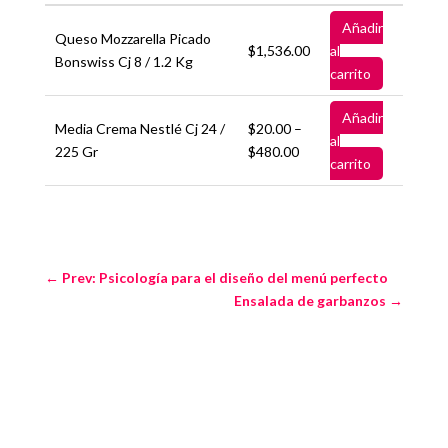
Añadir
Queso Mozzarella Picado
$1,536.00
al
Bonswiss Cj 8 / 1.2 Kg
carrito
Añadir
Media Crema Nestlé Cj 24 /
$20.00 –
al
225 Gr
$480.00
carrito
←
Prev: Psicología para el diseño del menú perfecto
Ensalada de garbanzos
→