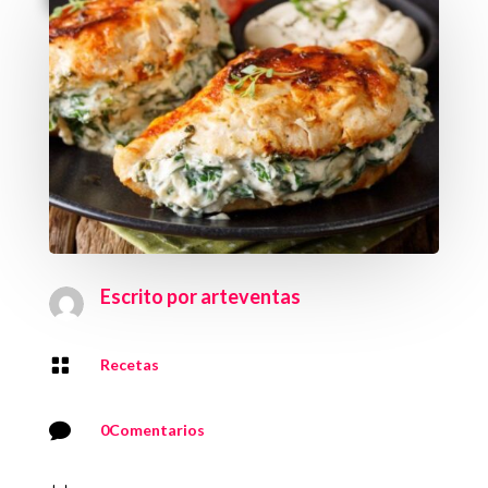
Escrito por
arteventas

Recetas

0Comentarios