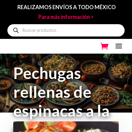
REALIZAMOS ENVÍOS A TODO MÉXICO
Para más información >
Búsqueda
de
productos
Pechugas
rellenas de
espinacas a la
crema