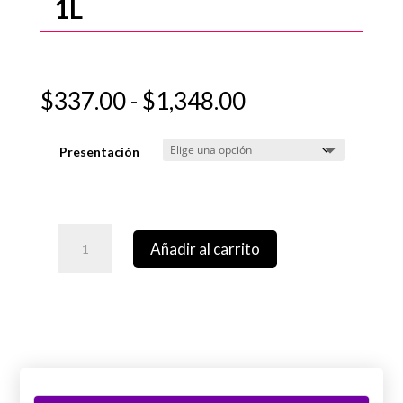
1L
Rango
$
337.00
-
$
1,348.00
de
precios:
Presentación
desde
$337.00
hasta
$1,348.00
Añadir al carrito