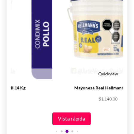
iew
Quickview
Knorr® 14 Kg
Mayonesa Real Hellmann’s® 1
.00
$
1,140.00
Vista rápida