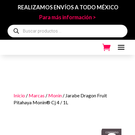
REALIZAMOS ENVÍOS A TODO MÉXICO
Para más información >
Búsqueda
de
productos
Inicio
/
Marcas
/
Monin
/ Jarabe Dragon Fruit
Pitahaya Monin® Cj 4 / 1L